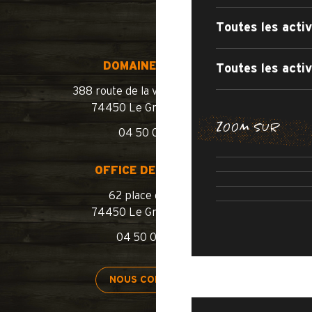
Toutes les activ
DOMAINE SKIABLE
Toutes les activ
388 route de la vallée du Bouchet
74450 Le Grand-Bornand
BALADES E
ZOOM SUR
04 50 02 78 10
LES ITINÉRA
OUVERTURE 
OFFICE DE TOURISME
ROUTE
PISCINE 
62 place de l’église
74450 Le Grand-Bornand
04 50 02 78 00
SÉJOURNER
NOUS CONTACTER