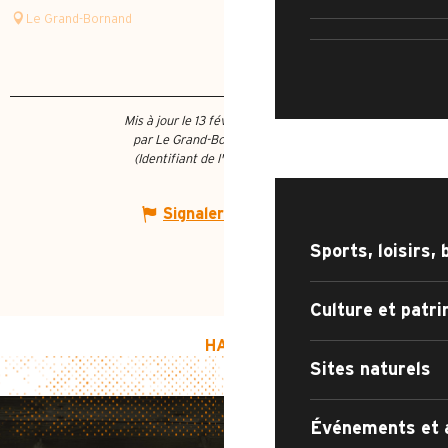
RUE DE 
Le Grand-Bornand
Mis à jour le 13 février 2026 à 16:49
par Le Grand-Bornand Tourisme
QUOI FAIRE ?
(Identifiant de l'offre :
4600731
)
Signaler une erreur
Sports, loisirs, 
Culture et patr
HAUT DE PAGE
Sites naturels
Événements et 