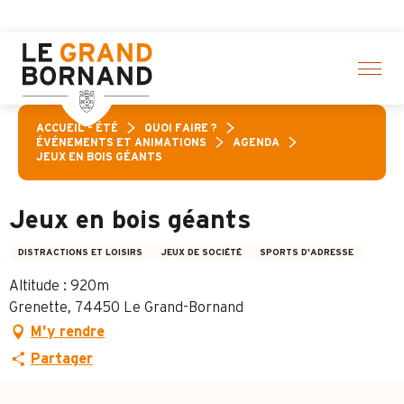
Aller
 une sélection d’activités ! > cliquez ici
au
contenu
principal
ACCUEIL – ÉTÉ
QUOI FAIRE ?
ÉVÉNEMENTS ET ANIMATIONS
AGENDA
JEUX EN BOIS GÉANTS
Jeux en bois géants
DISTRACTIONS ET LOISIRS
JEUX DE SOCIÉTÉ
SPORTS D'ADRESSE
Altitude : 920m
Grenette, 74450 Le Grand-Bornand
M'y rendre
Partager