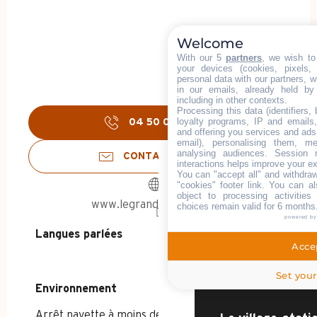
Welcome
With our 5
partners
, we wish to
your devices (cookies, pixels,
personal data with our partners, w
in our emails, already held by
including in other contexts.
Processing this data (identifiers,
loyalty programs, IP and emails, 
04 50 02 78
▒▒
and offering you services and ads
email), personalising them, me
analysing audiences. Session 
CONTACTEZ-NOUS
interactions helps improve your e
You can "accept all" and withdraw
"cookies" footer link
. You can al
object to processing activitie
ACCUEIL - ÉTÉ
www.legrandbornand.com
choices remain valid for 6 months
powered b
Langues parlées
Langues parlées
DÉCOUVRIR
Accep
Set your
Environnement
Environnement
Arrêt navette à moins de 300 m