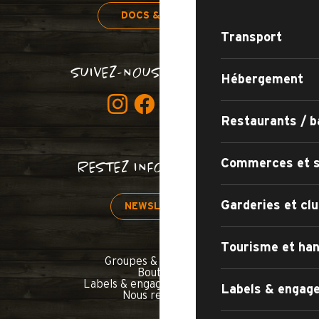
DOCS & PLANS
Transport
SUIVEZ-NOUS BON SANG !
Hébergement
Restaurants / b
Commerces et s
RESTEZ INFORMÉS !
Garderies et clu
NEWSLETTER
Tourisme et han
Groupes & séminaires
Boutique
Labels & engagements qualité
Labels & engage
Nous rejoindre