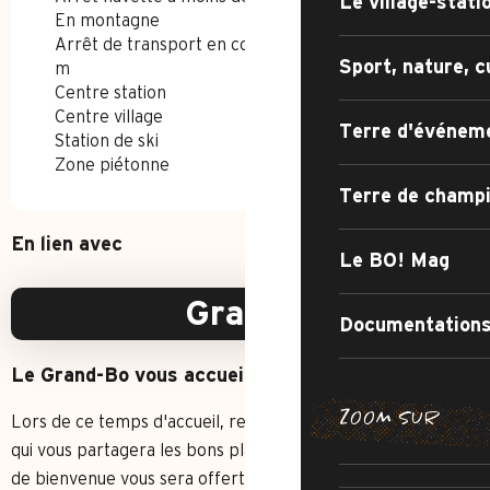
Le village-stati
En montagne
Arrêt de transport en commun à moins de 500
Sport, nature, c
m
Centre station
Centre village
Terre d'événem
Station de ski
Zone piétonne
Terre de champ
En lien avec
Le BO! Mag
Gratuit
Documentations
Le Grand-Bo vous accueille
ZOOM SUR
Lors de ce temps d'accueil, rencontrez l'équipe d'animation
CHEMIN DE
SENTIER DE 
qui vous partagera les bons plans de la semaine. Un verre
IRRÉSISTIB
de bienvenue vous sera offert à cette occasion.
AR