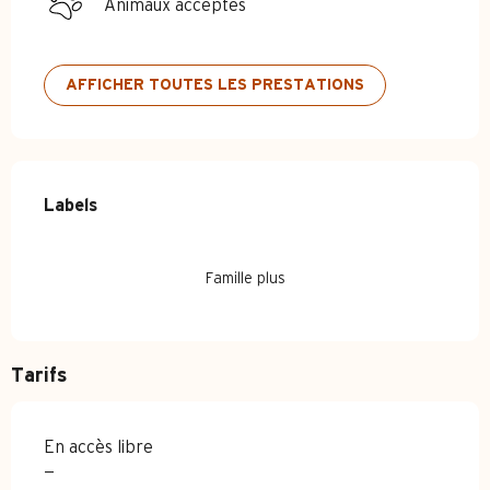
Animaux acceptés
AFFICHER TOUTES LES PRESTATIONS
Offres de prestations
Labels
Labels
Famille plus
Tarifs
En accès libre
—