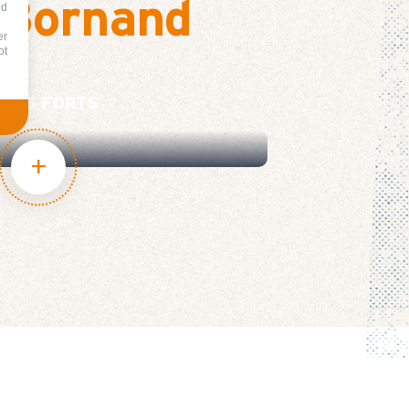
-Bornand
nd
er
ot
MPS FORTS