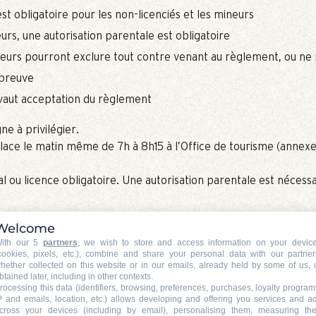
st obligatoire pour les non-licenciés et les mineurs
urs, une autorisation parentale est obligatoire
teurs pourront exclure tout contre venant au règlement, ou ne
’épreuve
 vaut acceptation du règlement
gne à privilégier.
place le matin même de 7h à 8h15 à l’Office de tourisme (annex
al ou licence obligatoire. Une autorisation parentale est nécessa
Welcome
ith our 5
partners
, we wish to store and access information on your devic
cookies, pixels, etc.), combine and share your personal data with our partner
hether collected on this website or in our emails, already held by some of us, 
btained later, including in other contexts.
rocessing this data (identifiers, browsing, preferences, purchases, loyalty program
P and emails, location, etc.) allows developing and offering you services and a
cross your devices (including by email), personalising them, measuring the