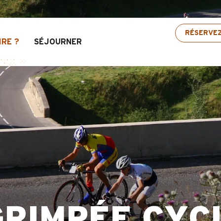
sélection d’activités ! > cliquez ici
RÉSERVE
IRE ?
SÉJOURNER
RIMPÉE CYCL