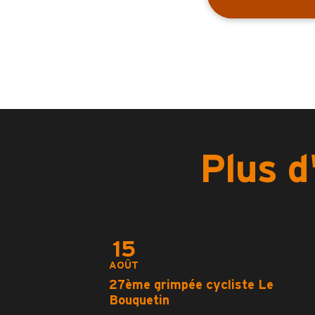
Plus d
15
AOÛT
27ème grimpée cycliste Le
Bouquetin