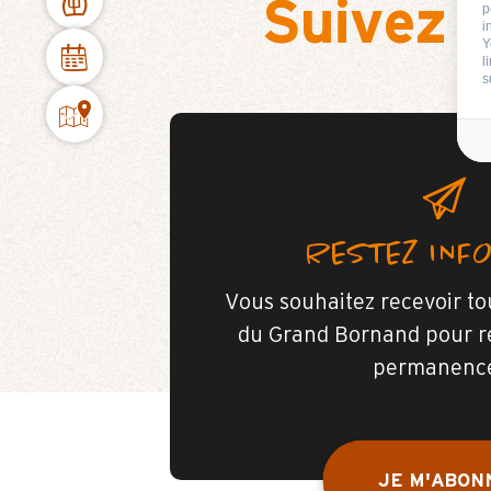
Suivez 
p
i
Y
l
s
RESTEZ INF
Vous souhaitez recevoir tou
du Grand Bornand pour r
permanenc
JE M'ABON