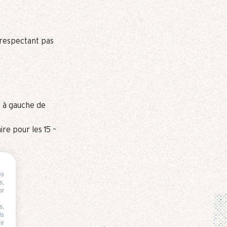
 respectant pas
e à gauche de
ire pour les 15 –
es
s,
or
s,
ds
ir