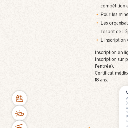
compétition e
Pour les mine
Les organisa
l’esprit de l
L’inscription
Inscription en li
Inscription sur 
l’entrée).
Certificat médic
18 ans.
W
(
w
o
P
I
a