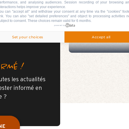
l'agenda du Grand
erformance, and analysing audiences. Session recording of your browsing a
nteractions helps improve your experience.
ou can "accept all" and withdraw your consent at any time via the "cookies" foot
ink
. You can also "set detailed preferences" and object to processing activities n
ubject to consent. These choices remain valid for 6 months.
powered by
TE
Set your choices
Accept all
ORMÉ !
tes les actualités
ester informé en
e ?
NE