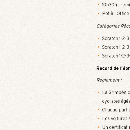
10h30h : remi
Pot à l’Offic
Catégories Réc
Scratch 1-2-3
Scratch 1-2-
Scratch 1-2
Record de l’ép
Règlement :
La Grimpée c
cyclistes âgés
Chaque partic
Les voitures 
Un certificat