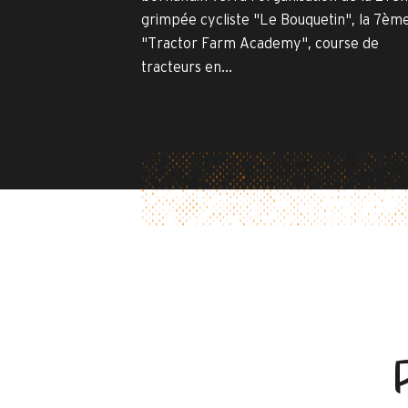
grimpée cycliste "Le Bouquetin", la 7èm
"Tractor Farm Academy", course de
tracteurs en...