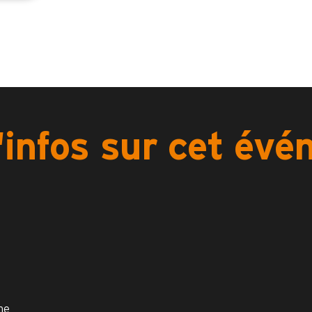
'infos sur cet év
me