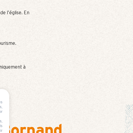
de l’église. En
ourisme.
uniquement à
es
s,
or
s,
-Bornand
ds
ir