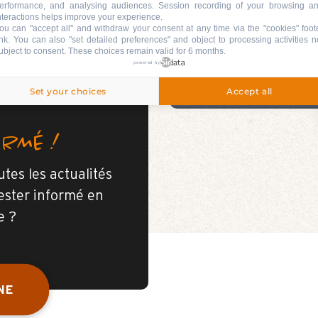
erformance, and analysing audiences. Session recording of your browsing a
nteractions helps improve your experience.
ou can "accept all" and withdraw your consent at any time via the "cookies" foot
ink
. You can also "set detailed preferences" and object to processing activities n
ubject to consent. These choices remain valid for 6 months.
TE
powered by
Set your choices
Accept all
ORMÉ !
tes les actualités
ester informé en
e ?
NE