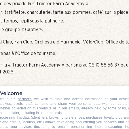
se des prix de la « Tractor Farm Academy »,
ir, tartiflette, charcuterie, tarte aux pommes, café) sur la place 
s temps, repli sous la patinoire.
 le groupe « Captiv ».
ki Club, Fan Club, Orchestre d’Harmonie, Vélo-Club, Office de t
epas à l’Office de tourisme.
r la « Tractor Farm Academy » par sms au 06 10 88 56 37 et 
et 2026.
Welcome
ith our 5
partners
, we wish to store and access information on your devic
cookies, pixels, etc.), combine and share your personal data with our partner
hether collected on this website or in our emails, already held by some of us, 
btained later, including in other contexts.
rocessing this data (identifiers, browsing, preferences, purchases, loyalty program
l'agenda du Grand
P and emails, location, etc.) allows developing and offering you services and a
cross your devices (including by email), personalising them, measuring the