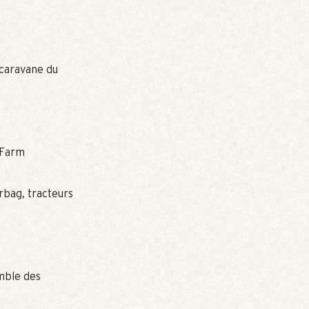
 caravane du
r Farm
irbag, tracteurs
emble des