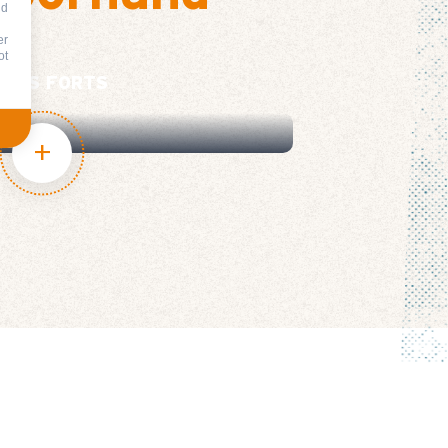
nd
er
ot
MPS FORTS