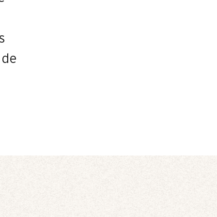
s
 de