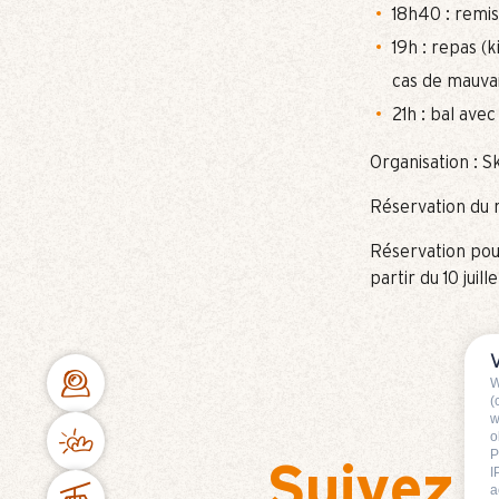
18h40 : remi
19h : repas (k
cas de mauvai
21h : bal avec
Organisation : S
Réservation du r
Réservation pou
partir du 10 juill
W
(
w
o
P
Suivez 
I
a