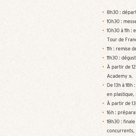
8h30 : départ
10h30 : messe
10h30 à 11h :
Tour de Fran
11h : remise d
11h30 : dégust
À partir de 12
Academy »,
De 13h à 18h 
en plastique, 
À partir de 1
16h : préparat
18h30 : final
concurrents,