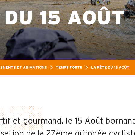
 DU 15 AOÛT
EMENTS ET ANIMATIONS
TEMPS FORTS
LA FÊTE DU 15 AOÛT
rtif et gourmand, le 15 Août bornan
isation de la 27ème grimpée cyclist