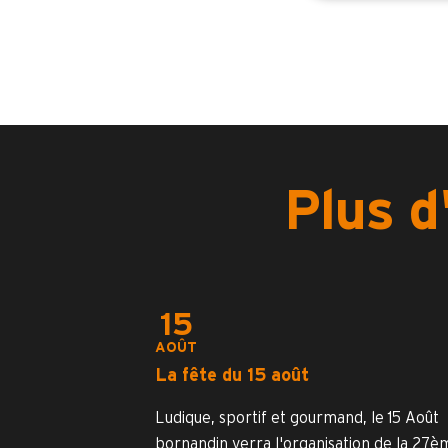
Plus d
15
AOÛT
La fête du 15 août
Ludique, sportif et gourmand, le 15 Août
bornandin verra l'organisation de la 27è