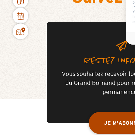
p
i
Y
l
s
RESTEZ INF
Vous souhaitez recevoir tou
du Grand Bornand pour r
permanenc
JE M'ABON