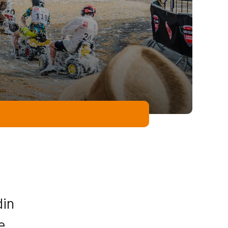
din
e