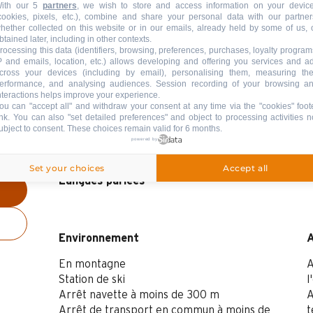
ith our 5
partners
, we wish to store and access information on your devic
cookies, pixels, etc.), combine and share your personal data with our partner
hether collected on this website or in our emails, already held by some of us, 
btained later, including in other contexts.
rocessing this data (identifiers, browsing, preferences, purchases, loyalty program
P and emails, location, etc.) allows developing and offering you services and a
cross your devices (including by email), personalising them, measuring the
erformance, and analysing audiences. Session recording of your browsing a
nteractions helps improve your experience.
ou can "accept all" and withdraw your consent at any time via the "cookies" foot
ink
. You can also "set detailed preferences" and object to processing activities n
ubject to consent. These choices remain valid for 6 months.
powered by
Set your choices
Accept all
Langues parlées
Langues parlées
Environnement
Environnement
En montagne
A
Station de ski
l
Arrêt navette à moins de 300 m
A
Arrêt de transport en commun à moins de
t