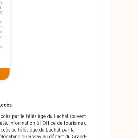
es
s,
or
s,
ds
ir
nd
er
ot
Accès
Accès
ccès par le télésiège du Lachat (ouvert
'été, information à l'Office de tourisme).
ccès au télésiège du Lachat par la
élécabine du Rosay au départ du Grand-