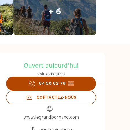
+ 6
Ouverture et coo
Ouvert aujourd'hui
Voir les horaires
04 50 02 78
▒▒
CONTACTEZ-NOUS
www.legrandbornand.com
Page Facebook