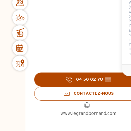
W
(
w
o
P
I
a
p
i
Y
l
s
04 50 02 78
▒▒
CONTACTEZ-NOUS
www.legrandbornand.com