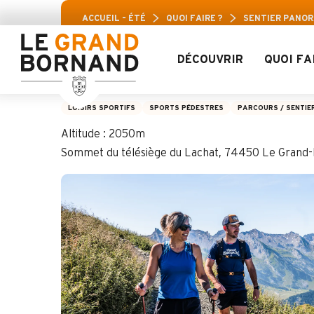
Aller
Pass Loisirs Aravis : Jusqu’à 30% de r
ACCUEIL – ÉTÉ
QUOI FAIRE ?
SENTIER PANO
au
contenu
principal
DÉCOUVRIR
QUOI FA
Sentier panoramiq
LOISIRS SPORTIFS
SPORTS PÉDESTRES
PARCOURS / SENTIE
Altitude : 2050m
Sommet du télésiège du Lachat, 74450 Le Grand