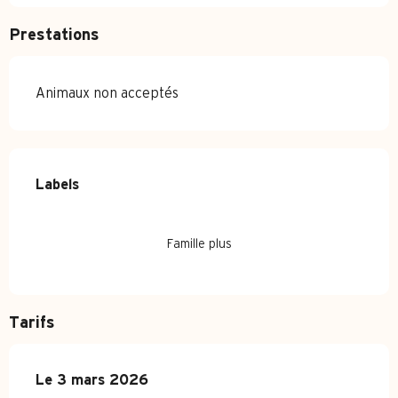
Prestations
Animaux non acceptés
Offres de prestations
Labels
Labels
Famille plus
Tarifs
Le
Le
3 mars 2026
3 mars 2026