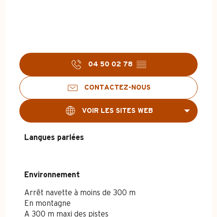
04 50 02 78
▒▒
CONTACTEZ-NOUS
VOIR LES SITES WEB
Langues parlées
Langues parlées
Environnement
Environnement
Arrêt navette à moins de 300 m
En montagne
A 300 m maxi des pistes