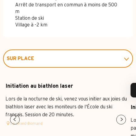
Arrêt de transport en commun à moins de 500
m
Station de ski
Village à -2 km
SUR PLACE
EN LIEN AVEC
Initiation au biathlon laser
Lors de la nocturne de ski, venez vous initier aux joies du
biathlon laser avec les moniteurs de l'École du ski
In
français. Session de 20 minutes.
Lo
Le Grand-Bornand
pa