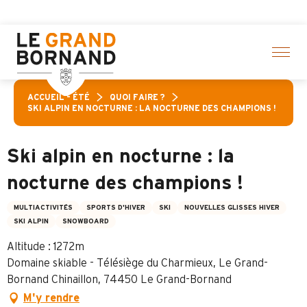
Aller
au
contenu
principal
ACCUEIL – ÉTÉ
QUOI FAIRE ?
SKI ALPIN EN NOCTURNE : LA NOCTURNE DES CHAMPIONS !
Ski alpin en nocturne : la
nocturne des champions !
MULTIACTIVITÉS
SPORTS D'HIVER
SKI
NOUVELLES GLISSES HIVER
SKI ALPIN
SNOWBOARD
Altitude : 1272m
Domaine skiable - Télésiège du Charmieux, Le Grand-
Bornand Chinaillon, 74450 Le Grand-Bornand
M'y rendre