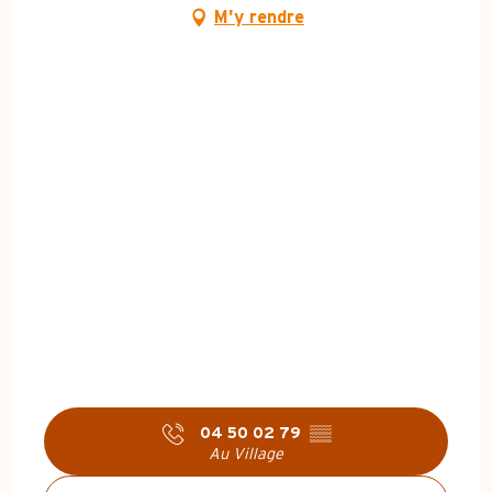
M'y rendre
04 50 02 79
▒▒
Au Village