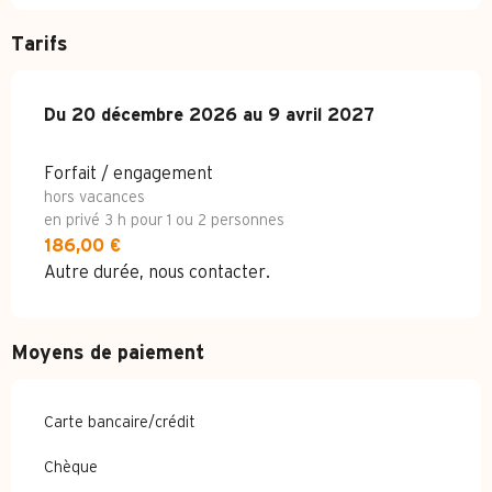
Tarifs
Du
Du
20 décembre 2026
20 décembre 2026
au
au
9 avril 2027
9 avril 2027
Forfait / engagement
hors vacances
en privé 3 h pour 1 ou 2 personnes
186,00 €
Autre durée, nous contacter.
Moyens de paiement
Carte bancaire/crédit
Chèque