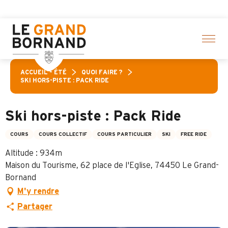
Aller
ez ici
au
contenu
principal
ACCUEIL – ÉTÉ
QUOI FAIRE ?
SKI HORS-PISTE : PACK RIDE
Ski hors-piste : Pack Ride
COURS
COURS COLLECTIF
COURS PARTICULIER
SKI
FREE RIDE
Altitude : 934m
Maison du Tourisme, 62 place de l'Eglise, 74450 Le Grand-
Bornand
M'y rendre
Partager