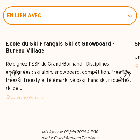
EN LIEN AVEC
SUR PLACE
Ecole du Ski Français Ski et Snowboard -
Sk
Bureau Village
Un
Rejoignez l'ESF du Grand-Bornand ! Disciplines
enseignées : ski alpin, snowboard, compétition, freeride,
freeski, freestyle, télémark, véloski, handiski, raquettes,
ski de...
Le Grand-Bornand
Mis à jour le 03 juin 2026 à 11:30
par Le Grand-Bornand Tourisme