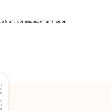
ait Le Grand-Bornand aux enfants nés en
es
s,
or
s,
N)
ds
ir