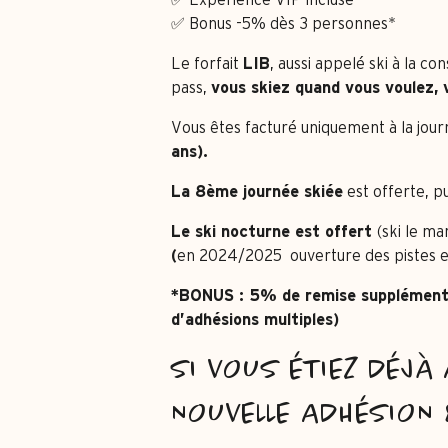
✅ Expérience VIP incluse
✅ Bonus -5% dès 3 personnes*
Le forfait
LIB
, aussi appelé ski à la 
pass,
vous skiez quand vous voulez,
Vous êtes facturé uniquement à la jou
ans).
La 8ème journée skiée
est offerte, p
Le ski nocturne est offert
(ski le ma
(
en 2024/2025 ouverture des pistes en
*BONUS : 5% de remise supplémentair
d’adhésions multiples)
SI VOUS ÉTIEZ DÉJÀ
NOUVELLE ADHÉSION 