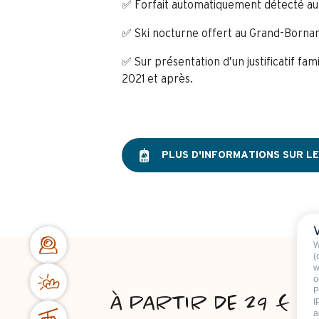
✅ Forfait automatiquement détecté a
✅ Ski nocturne offert au Grand-Borna
✅ Sur présentation d’un justificatif fa
2021 et après.
PLUS D'INFORMATIONS SUR L
FAQ
W
(
w
o
P
À PARTIR DE 29 € -
I
a