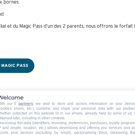
ux bornes
nd
milial et du Magic Pass d’un des 2 parents, nous offrons le forf
E MAGIC PASS
Welcome
ith our 5
partners
, we wish to store and access information on your devic
cookies, pixels, etc.), combine and share your personal data with our partner
hether collected on this website or in our emails, already held by some of us, 
btained later, including in other contexts.
rocessing this data (identifiers, browsing, preferences, purchases, loyalty program
 JOURNÉE ADULTE (HORS ADHÉSIO
P and emails, location, etc.) allows developing and offering you services and a
cross your devices (including by email), personalising them, measuring the