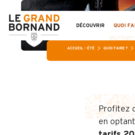
Aller
Pass Loisirs 
au
FORF
contenu
principal
DÉCOUVRIR
QUOI FA
ACCUEIL – ÉTÉ
QUOI FAIRE ?
Profitez 
en optant
tarifs 2