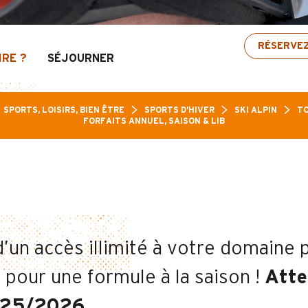
Aravis : Jusqu’à 30% de réduction sur une sélect
AITS SAISON 
RÉSERVE
IRE ?
SÉJOURNER
SPORTS, LOISIRS, BIEN ÊTRE
SPORTS D’HIVER
SKI ALPIN
TO
FORFAITS ANNUEL, SAISON & LIB
d’un accès illimité à votre domaine 
 pour une formule à la saison !
Atte
025/2026.