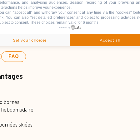
erformance, and analysing audiences. Session recording of your browsing a
, le ski en mode t
nteractions helps improve your experience.
ou can "accept all" and withdraw your consent at any time via the "cookies" foot
ink
. You can also "set detailed preferences" and object to processing activities n
ubject to consent. These choices remain valid for 6 months.
*
powered by
Set your choices
Accept all
FAQ
antages
ux bornes
nt hebdomadaire
journées skiées