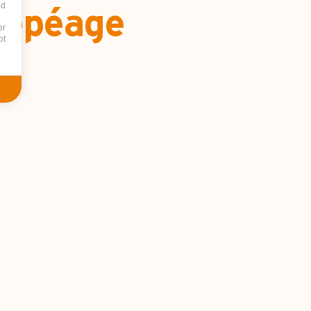
nd
élépéage
er
ot