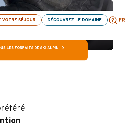
ion d’activités ! > cliquez ici
& LIB
Z VOTRE SÉJOUR
DÉCOUVREZ LE DOMAINE
FR
Rech
US LES FORFAITS DE SKI ALPIN
préféré
ntion