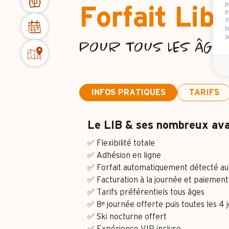
p
Forfait Lib'
i
Y
l
s
POUR TOUS LES ÂGES
INFOS PRATIQUES
TARIFS
Le LIB & ses nombreux av
✅ Flexibilité totale
✅ Adhésion en ligne
✅ Forfait automatiquement détecté a
✅ Facturation à la journée et paieme
✅ Tarifs préférentiels tous âges
✅ 8ᵉ journée offerte puis toutes les 4 
✅ Ski nocturne offert