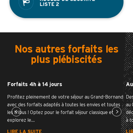
LISTE 2
Nos autres forfaits les
plus plébiscités
Forfaits 4h à 14 jours
Au
Profitez pleinement de votre séjour au Grand-Bornand
Des
avec des forfaits adaptés à toutes les envies et toutes
au 
les tribus ! Optez pour le forfait séjour classique et
déc
explorez le...
à t
LIRE LA SUITE
LI