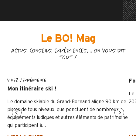
Le BO! Mag
ACTUS, CONSEILS, EXPÉRIENCES,... ON VOUS DIT
TOUT !
VIVEZ L'EXPÉRIENCE
Fo
Mon itinéraire ski !
Le 
Le domaine skiable du Grand-Bornand aligne 90 km de
202
pistes de tous niveaux, que ponctuent de nombreux
équipements ludiques et autres éléments de patrimoine
qui participent à...