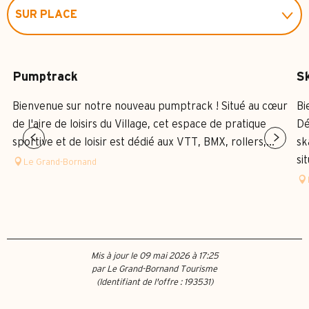
SUR PLACE
EST SITUÉ(E) DANS...
Pumptrack
S
EN LIEN AVEC
Bienvenue sur notre nouveau pumptrack ! Situé au cœur
Bi
de l'aire de loisirs du Village, cet espace de pratique
Dé
sportive et de loisir est dédié aux VTT, BMX, rollers,...
sk
si
Le Grand-Bornand
Mis à jour le 09 mai 2026 à 17:25
par Le Grand-Bornand Tourisme
(Identifiant de l'offre :
193531
)