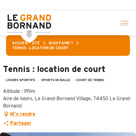
Aller
ss Loisirs Aravis : Jusqu’à 30% de réduction sur une sélecti
au
contenu
principal
ACCUEIL – ÉTÉ
QUOI FAIRE ?
TENNIS : LOCATION DE COURT
Tennis : location de court
LOISIRS SPORTIFS
SPORTS DE BALLE
COURT DE TENNIS
Altitude : 919m
Aire de loisirs, Le Grand-Bornand Village, 74450 Le Grand-
Bornand
M'y rendre
Partager