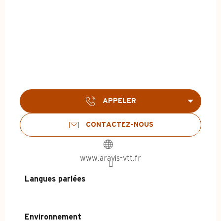
APPELER
CONTACTEZ-NOUS
www.aravis-vtt.fr
Langues parlées
Langues parlées
Environnement
Environnement