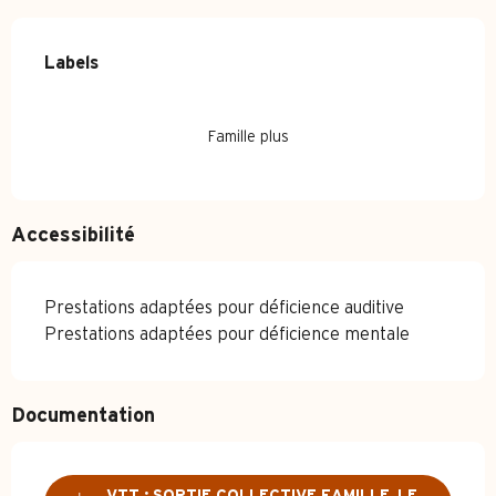
Offres de prestations
Labels
Labels
Famille plus
Accessibilité
Prestations adaptées pour déficience auditive
Prestations adaptées pour déficience mentale
Documentation
VTT : SORTIE COLLECTIVE FAMILLE_LE