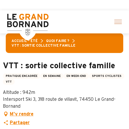
Aller
ivités ! > cliquez ici
au
contenu
principal
ACCUEIL – ÉTÉ
QUOI FAIRE ?
VTT : SORTIE COLLECTIVE FAMILLE
VTT : sortie collective famille
PRATIQUE ENCADRÉE
EN SEMAINE
EN WEEK-END
SPORTS CYCLISTES
VTT
Altitude : 942m
Intersport Ski 3, 318 route de villavit, 74450 Le Grand-
Bornand
M'y rendre
Partager