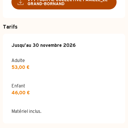
GRAND-BORNAND
Tarifs
Du
Jusqu'au
11 avril 2026
30 novembre 2026
au
30 novembre 2026
Adulte
53,00 €
Enfant
46,00 €
Matériel inclus.