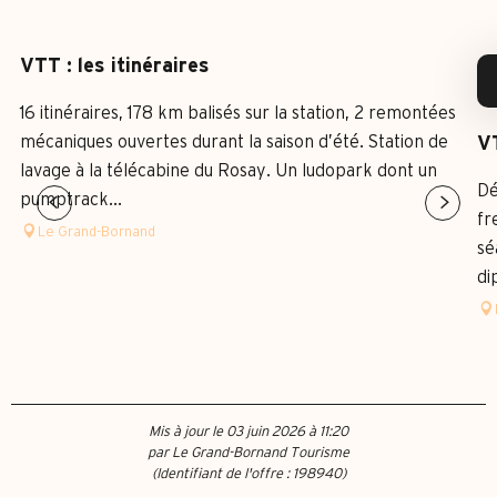
EST ORGANISÉ DANS LE CADRE DE ...
VTT : les itinéraires
16 itinéraires, 178 km balisés sur la station, 2 remontées
mécaniques ouvertes durant la saison d’été. Station de
VT
lavage à la télécabine du Rosay. Un ludopark dont un
Dé
pumptrack...
fr
Le Grand-Bornand
sé
di
Mis à jour le 03 juin 2026 à 11:20
par Le Grand-Bornand Tourisme
(Identifiant de l'offre :
198940
)