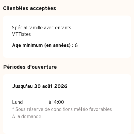
Clientèles acceptées
Spécial famille avec enfants
VTTistes
Age minimum (en années) :
6
Périodes d'ouverture
Du
Jusqu'au
1 juillet 2026
30 août 2026
au
30 août 2026
Lundi
à 14:00
* Sous réserve de conditions météo favorables
A la demande