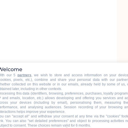
Welcome
ith our 5
partners
, we wish to store and access information on your devic
cookies, pixels, etc.), combine and share your personal data with our partner
hether collected on this website or in our emails, already held by some of us, 
btained later, including in other contexts.
rocessing this data (identifiers, browsing, preferences, purchases, loyalty program
P and emails, location, etc.) allows developing and offering you services and a
cross your devices (including by email), personalising them, measuring the
erformance, and analysing audiences. Session recording of your browsing a
nteractions helps improve your experience.
nne Gamelle
ou can "accept all" and withdraw your consent at any time via the "cookies" foot
ink
. You can also "set detailed preferences" and object to processing activities n
ubject to consent. These choices remain valid for 6 months.