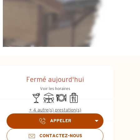
Ouverture et coo
Fermé aujourd'hui
Voir les horaires
Bar / Buvette
Terrasse
Restaurant
Vente à emporter
+ 4 autre(s) prestation(s)
APPELER
CONTACTEZ-NOUS