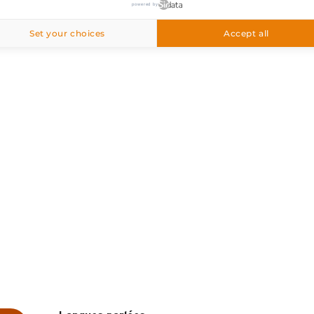
powered by
ornand Chinaillon, 74450 Le Grand-
Set your choices
Accept all
M'y rendre