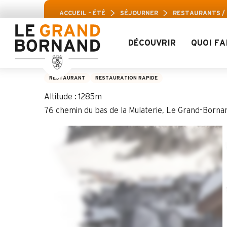
Aller
Pass Loisirs Aravi
ACCUEIL – ÉTÉ
SÉJOURNER
RESTAURANTS /
au
contenu
principal
DÉCOUVRIR
QUOI FA
Snack-Bar La Bon
RESTAURANT
RESTAURATION RAPIDE
Altitude : 1285m
76 chemin du bas de la Mulaterie, Le Grand-Born