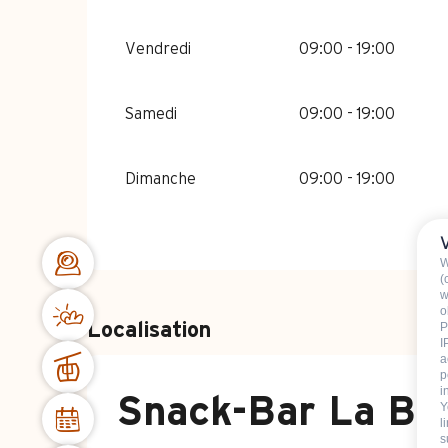
Vendredi
09:00 - 19:00
Samedi
09:00 - 19:00
Dimanche
09:00 - 19:00
W
(
w
o
Localisation
P
I
a
p
i
Snack-Bar La Bo
Y
l
s