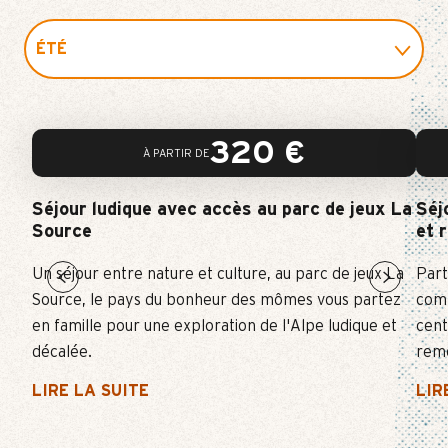
ÉTÉ
HIVER
320
€
À PARTIR DE
SKI
Séjour ludique avec accès au parc de jeux La
Séj
ÉVÉNEMENT
Source
et 
Un séjour entre nature et culture, au parc de jeux La
Part
LUDIQUE ET CULTUREL
Source, le pays du bonheur des mômes vous partez
comp
en famille pour une exploration de l'Alpe ludique et
cent
décalée.
remo
LIRE LA SUITE
LIR