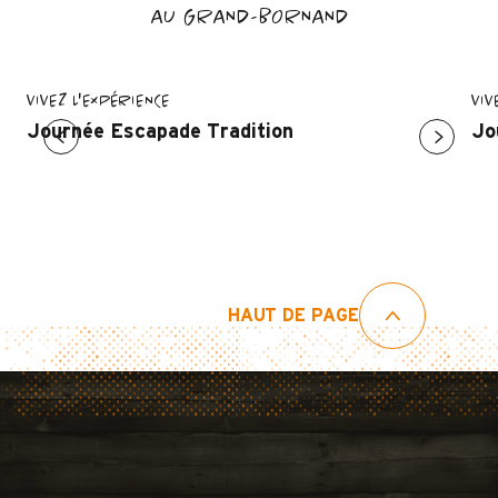
AU GRAND-BORNAND
VIVEZ L'EXPÉRIENCE
VIV
Journée Escapade Tradition
Jo
HAUT DE PAGE